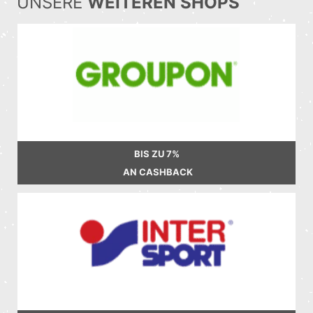
UNSERE
WEITEREN SHOPS
BIS ZU
7%
AN CASHBACK