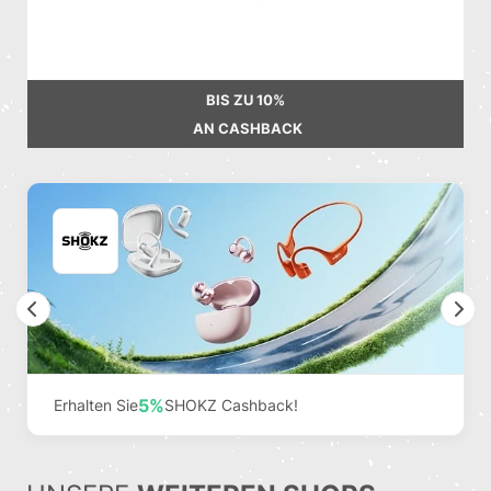
BIS ZU
10%
AN CASHBACK
Previous
N
5%
Erhalten Sie
SHOKZ Cashback!