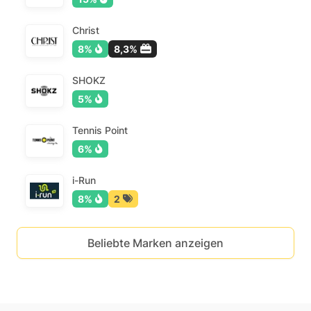
Christ
8%
8,3%
SHOKZ
5%
Tennis Point
6%
i-Run
8%
2
Beliebte Marken anzeigen