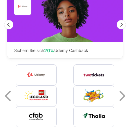
Previous
N
20%
Sichern Sie sich
Udemy Cashback
Previous