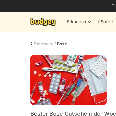
Business
G
Energie & andere Anbieter
Erkunden
⚡️ Sofor
Finanzen & Versicherungen
Versand- & Kaufhäuser
Startseite /
Bose
Weiteres
Alle Händler
Bester Bose Gutschein der Wo