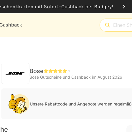
eschenkkarten mit Sofort-Cashback bei Budgey!
t-Cashback
Bose
1
Bose Gutscheine und Cashback im August 2026
Unsere Rabattcode und Angebote werden regelmäßi
che