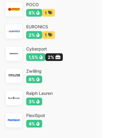
POCO
8%
1
EURONICS
2%
1
Cyberport
1,5%
2%
Zwilling
8%
Ralph Lauren
3%
FlexiSpot
4%