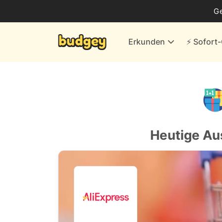
Business
G
Energie & andere Anbieter
Erkunden
⚡️ Sofor
Finanzen & Versicherungen
Versand- & Kaufhäuser
Weiteres
Alle Händler
Heutige Au