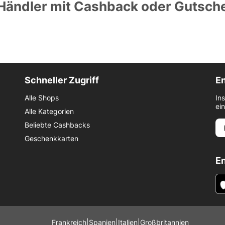
 Händler mit Cashback oder Gutsch
Schneller Zugriff
En
Alle Shops
In
ei
Alle Kategorien
Beliebte Cashbacks
Geschenkkarten
E
Frankreich
|
Spanien
|
Italien
|
Großbritannien