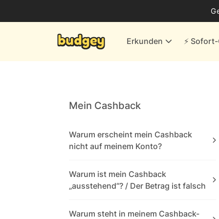
Business
G
Energie & andere Anbieter
Erkunden
⚡️ Sofor
Finanzen & Versicherungen
Versand- & Kaufhäuser
Weiteres
Mein Cashback
Alle Händler
Warum erscheint mein Cashback
nicht auf meinem Konto?
Warum ist mein Cashback
„ausstehend“? / Der Betrag ist falsch
Warum steht in meinem Cashback-