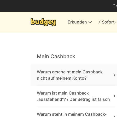
Business
G
Energie & andere Anbieter
Erkunden
⚡️ Sofor
Finanzen & Versicherungen
Versand- & Kaufhäuser
Weiteres
Mein Cashback
Alle Händler
Warum erscheint mein Cashback
nicht auf meinem Konto?
Warum ist mein Cashback
„ausstehend“? / Der Betrag ist falsch
Warum steht in meinem Cashback-