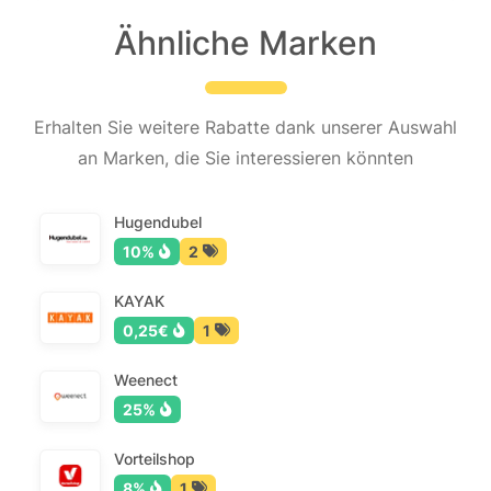
Ähnliche Marken
Erhalten Sie weitere Rabatte dank unserer Auswahl
an Marken, die Sie interessieren könnten
Hugendubel
10%
2
KAYAK
0,25€
1
Weenect
25%
Vorteilshop
8%
1