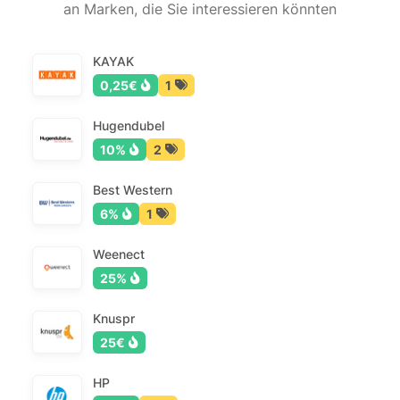
an Marken, die Sie interessieren könnten
KAYAK
0,25€
1
Hugendubel
10%
2
Best Western
6%
1
Weenect
25%
Knuspr
25€
HP