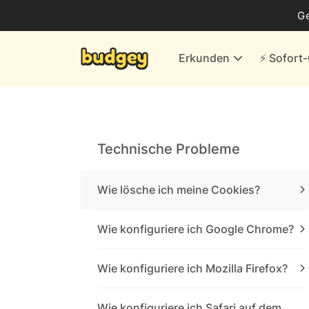
Business
G
Energie & andere Anbieter
Erkunden
⚡️ Sofor
Finanzen & Versicherungen
Versand- & Kaufhäuser
Weiteres
Technische Probleme
Alle Händler
Wie lösche ich meine Cookies?
Wie konfiguriere ich Google Chrome?
Wie konfiguriere ich Mozilla Firefox?
Wie konfiguriere ich Safari auf dem