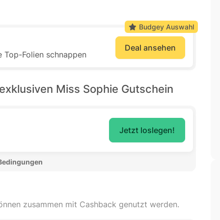
Budgey Auswahl
Deal ansehen
e Top-Folien schnappen
xklusiven Miss Sophie Gutschein
Jetzt loslegen!
 Bedingungen 
können zusammen mit Cashback genutzt werden.