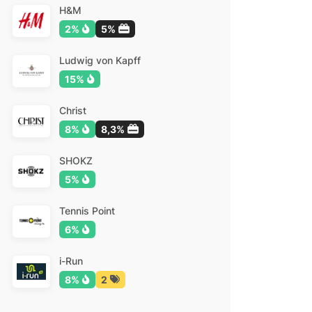
H&M
2%
5%
Ludwig von Kapff
15%
Christ
8%
8,3%
SHOKZ
5%
Tennis Point
6%
i-Run
8%
2