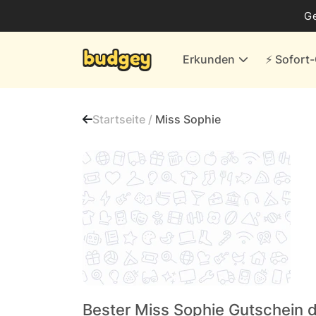
Business
G
Energie & andere Anbieter
Erkunden
⚡️ Sofor
Finanzen & Versicherungen
Versand- & Kaufhäuser
Startseite /
Miss Sophie
Weiteres
Alle Händler
Bester Miss Sophie Gutschein 