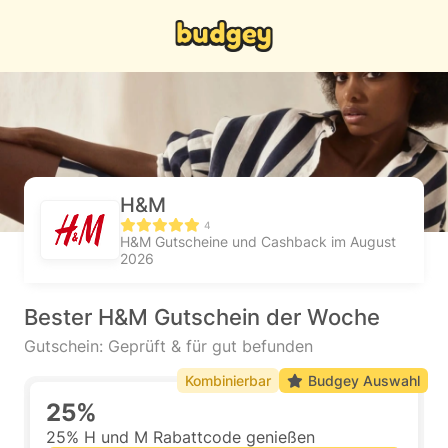
H&M
4
H&M Gutscheine und Cashback im August
2026
Bester H&M Gutschein der Woche
Gutschein: Geprüft & für gut befunden
Kombinierbar
Budgey Auswahl
25%
25% H und M Rabattcode genießen