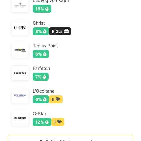
Ludwig von Kapff
15%
Christ
8%
8,3%
Tennis Point
6%
Farfetch
7%
L'Occitane
6%
8
G-Star
12%
1