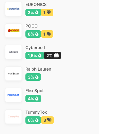
EURONICS
2%
1
POCO
8%
1
Cyberport
1,5%
2%
Ralph Lauren
3%
FlexiSpot
4%
TummyTox
6%
3