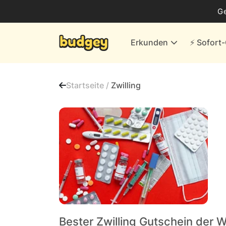
Business
G
Energie & andere Anbieter
Erkunden
⚡️ Sofor
Finanzen & Versicherungen
Versand- & Kaufhäuser
Startseite /
Zwilling
Weiteres
Alle Händler
Bester Zwilling Gutschein der 