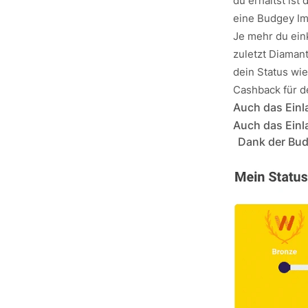
du erhältst ist
eine Budgey Im
Je mehr du eink
zuletzt Diaman
dein Status wi
Cashback für d
Auch das Einl
Auch das Einl
Dank der Bud