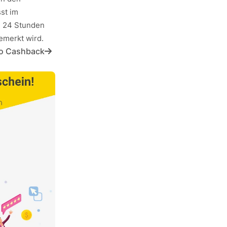
st im
n 24 Stunden
emerkt wird.
tto Cashback