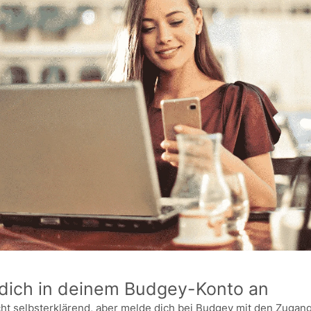
 dich in deinem Budgey-Konto an
echt selbsterklärend, aber melde dich bei Budgey mit den Zugan