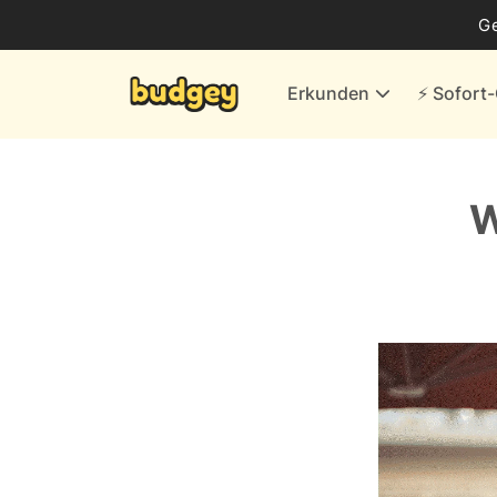
Business
G
Energie & andere Anbieter
Erkunden
⚡️ Sofor
Finanzen & Versicherungen
Versand- & Kaufhäuser
Weiteres
W
Alle Händler