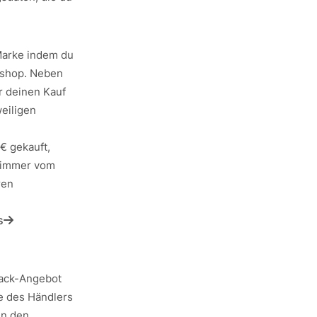
Marke indem du
eshop. Neben
r deinen Kauf
weiligen
€ gekauft,
k immer vom
ren
s
back-Angebot
te des Händlers
in den