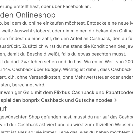
ierung erstellt hast, oder über Facebook an.
 den Onlineshop
, bei dem du online einkaufen möchtest. Entdecke eine neue 
 weite Auswahl stöberst oder nimm einen dir bekannten Onlin
n findest du eine Zahl, die den Anteil an Cashback, den du fü
 ausdrückt. Zusätzlich wirst du meistens die Konditionen des je
en, damit du Bescheid weißt, falls du etwas beachten musst.
test du dort 7% stehen sehen und du hast Waren im Wert von 200
du 14€ Cashback über Budgey. Wichtig ist dabei, dass Cashbac
rt, d.h. ohne Versandkosten, ohne Mehrwertsteuer oder ande
osten, berechnet wird.
für weniger Geld mit dem Flixbus Cashback und Rabattcode
ispiel den bonprix Cashback und Gutscheincodes
uf
gewünschten Shop gefunden hast, musst du nur auf das Cash
wird der Cashback aktiviert und du wirst zur offiziellen Websei
 Jetzt ist alles so wie immer. Lege das, was du haben möchtest, 