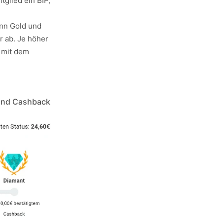
tglied ein BIP,
ann Gold und
r ab. Je höher
 mit dem
 und Cashback