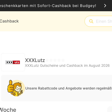
eschenkkarten mit Sofort-Cashback bei Budgey!
t-Cashback
XXXLutz
XXXLutz Gutscheine und Cashback im August 2026
Unsere Rabattcode und Angebote werden regelmäßi
 Woche