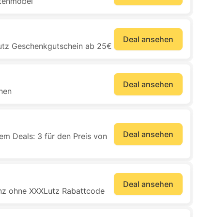
rtenmöbel
Deal ansehen
utz Geschenkgutschein ab 25€
Deal ansehen
nen
Deal ansehen
em Deals: 3 für den Preis von
Deal ansehen
anz ohne XXXLutz Rabattcode