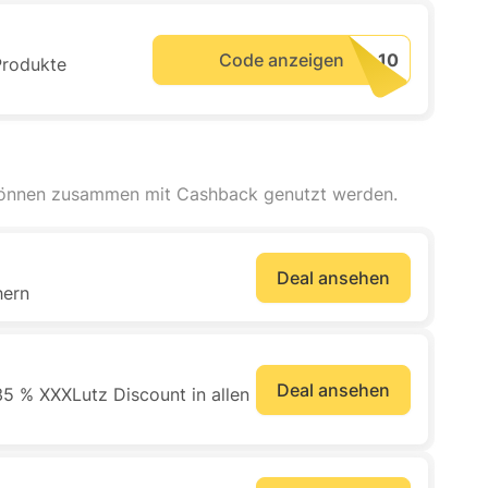
Code anzeigen
Produkte
können zusammen mit Cashback genutzt werden.
Deal ansehen
hern
Deal ansehen
5 % XXXLutz Discount in allen