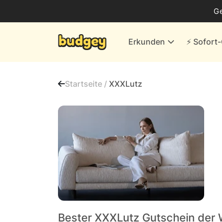
Business
G
Energie & andere Anbieter
Erkunden
⚡️ Sofor
Finanzen & Versicherungen
Versand- & Kaufhäuser
Startseite /
XXXLutz
Weiteres
Alle Händler
Bester XXXLutz Gutschein der