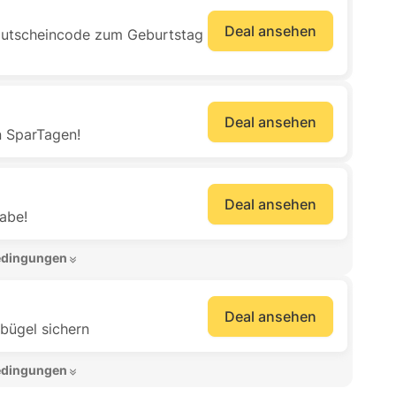
Deal ansehen
Gutscheincode zum Geburtstag
Deal ansehen
n SparTagen!
Deal ansehen
abe!
edingungen 
Deal ansehen
bügel sichern
edingungen 