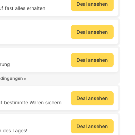
Deal ansehen
 fast alles erhalten
Deal ansehen
Deal ansehen
erung
edingungen 
Deal ansehen
f bestimmte Waren sichern
Deal ansehen
n des Tages!