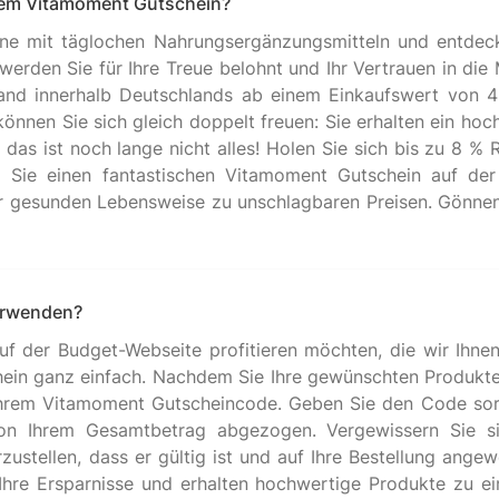
inem Vitamoment Gutschein?
tine mit täglochen Nahrungsergänzungsmitteln und entdec
erden Sie für Ihre Treue belohnt und Ihr Vertrauen in die
d innerhalb Deutschlands ab einem Einkaufswert von 49 
önnen Sie sich gleich doppelt freuen: Sie erhalten ein hoc
das ist noch lange nicht alles! Holen Sie sich bis zu 8 % R
 Sie einen fantastischen Vitamoment Gutschein auf de
er gesunden Lebensweise zu unschlagbaren Preisen. Gönnen 
erwenden?
f der Budget-Webseite profitieren möchten, die wir Ihnen b
in ganz einfach. Nachdem Sie Ihre gewünschten Produkte 
Ihrem Vitamoment Gutscheincode. Geben Sie den Code sorg
on Ihrem Gesamtbetrag abgezogen. Vergewissern Sie s
ustellen, dass er gültig ist und auf Ihre Bestellung ang
hre Ersparnisse und erhalten hochwertige Produkte zu ei