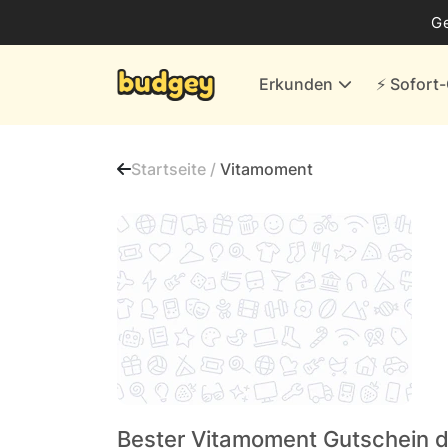
Business
G
Energie & andere Anbieter
Erkunden
⚡️ Sofor
Finanzen & Versicherungen
Versand- & Kaufhäuser
Startseite /
Vitamoment
Weiteres
Alle Händler
Bester Vitamoment Gutschein 