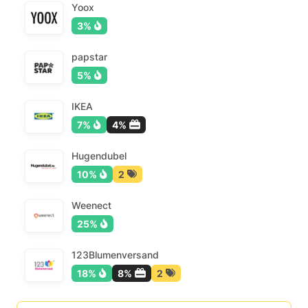
Yoox
3%
papstar
5%
IKEA
7%
4%
Hugendubel
10%
2
Weenect
25%
123Blumenversand
18%
8%
2