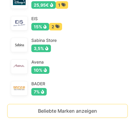
25,95€
1
EIS
15%
2
Sabina Store
3,5%
Avena
10%
BADER
7%
Beliebte Marken anzeigen