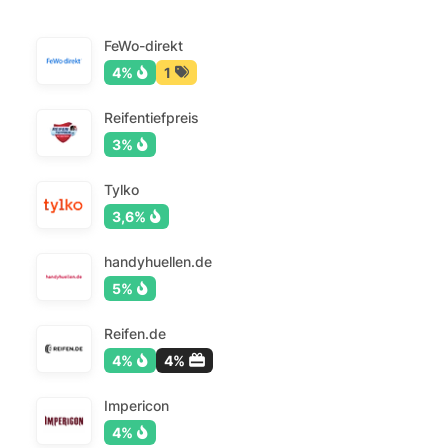
FeWo-direkt
4%
1
Reifentiefpreis
3%
Tylko
3,6%
handyhuellen.de
5%
Reifen.de
4%
4%
Impericon
4%