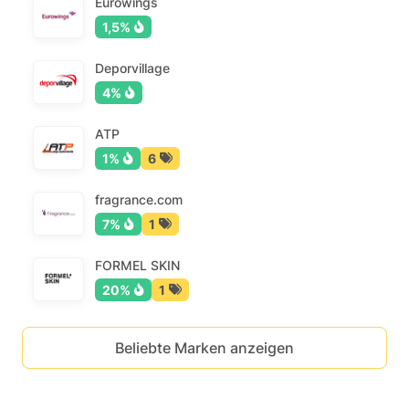
Eurowings
1,5%
Deporvillage
4%
ATP
1%
6
fragrance.com
7%
1
FORMEL SKIN
20%
1
Beliebte Marken anzeigen