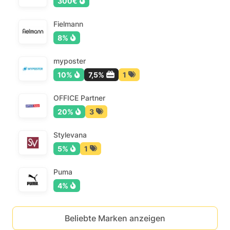
300€
Fielmann
8%
myposter
10%
7,5%
1
OFFICE Partner
20%
3
Stylevana
5%
1
Puma
4%
Beliebte Marken anzeigen