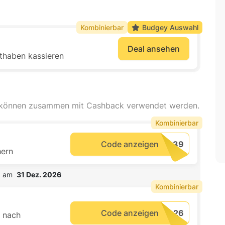
Kombinierbar
Budgey Auswahl
Deal ansehen
thaben kassieren
 können zusammen mit Cashback verwendet werden.
Kombinierbar
Code anzeigen
hern
b am  
31 Dez. 2026
Kombinierbar
Code anzeigen
 nach