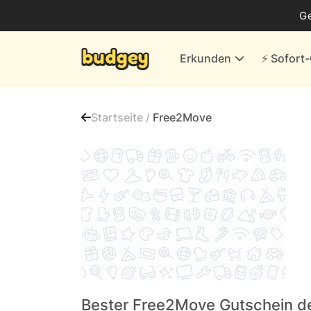
Business
G
Energie & andere Anbieter
Erkunden
⚡️ Sofor
Finanzen & Versicherungen
Versand- & Kaufhäuser
Startseite /
Free2Move
Weiteres
Alle Händler
Bester Free2Move Gutschein d