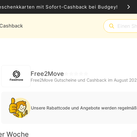
eschenkkarten mit Sofort-Cashback bei Budgey!
t-Cashback
Free2Move
Free2Move Gutscheine und Cashback im August 20
Unsere Rabattcode und Angebote werden regelmäßi
er Woche