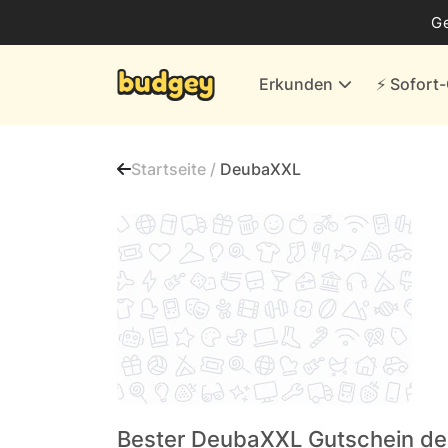
Business
G
Energie & andere Anbieter
Erkunden
⚡️ Sofor
Finanzen & Versicherungen
Versand- & Kaufhäuser
Startseite /
DeubaXXL
Weiteres
Alle Händler
Bester DeubaXXL Gutschein d