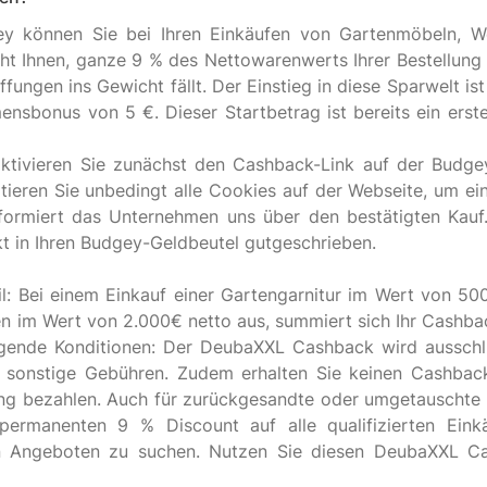
können Sie bei Ihren Einkäufen von Gartenmöbeln, Wer
ht Ihnen, ganze 9 % des Nettowarenwerts Ihrer Bestellung 
ungen ins Gewicht fällt. Der Einstieg in diese Sparwelt ist 
ensbonus von 5 €. Dieser Startbetrag ist bereits ein ers
ivieren Sie zunächst den Cashback-Link auf der Budgey-P
ieren Sie unbedingt alle Cookies auf der Webseite, um ein
nformiert das Unternehmen uns über den bestätigten Kauf
t in Ihren Budgey-Geldbeutel gutgeschrieben.
il: Bei einem Einkauf einer Gartengarnitur im Wert von 50
n im Wert von 2.000€ netto aus, summiert sich Ihr Cashback
lgende Konditionen: Der DeubaXXL Cashback wird ausschl
 sonstige Gebühren. Zudem erhalten Sie keinen Cashbac
ng bezahlen. Auch für zurückgesandte oder umgetauschte A
ermanenten 9 % Discount auf alle qualifizierten Eink
en Angeboten zu suchen. Nutzen Sie diesen DeubaXXL Ca