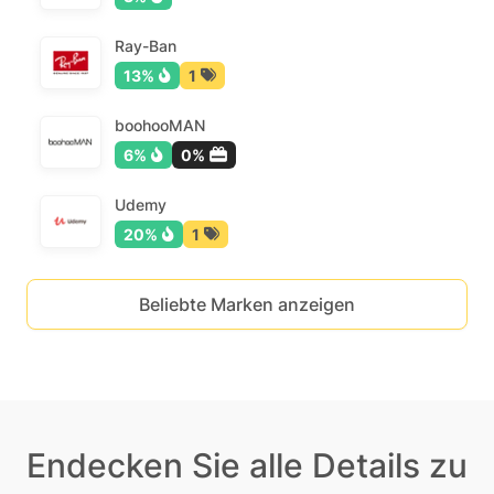
Ray-Ban
13%
1
boohooMAN
6%
0%
Udemy
20%
1
Beliebte Marken anzeigen
Endecken Sie alle Details zu