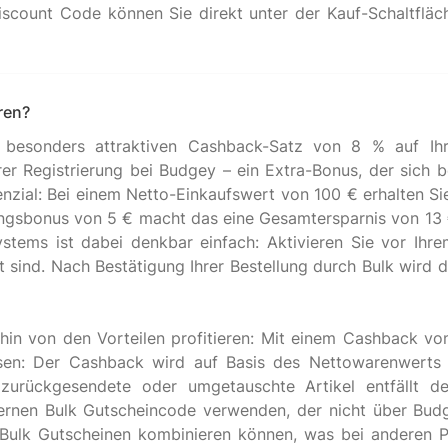
count Code können Sie direkt unter der Kauf-Schaltfläche
ren?
besonders attraktiven Cashback-Satz von 8 % auf Ihre
r Registrierung bei Budgey – ein Extra-Bonus, der sich b
tenzial: Bei einem Netto-Einkaufswert von 100 € erhalten S
ngsbonus von 5 € macht das eine Gesamtersparnis von 13 
stems ist dabei denkbar einfach: Aktivieren Sie vor Ih
iert sind. Nach Bestätigung Ihrer Bestellung durch Bulk wir
in von den Vorteilen profitieren: Mit einem Cashback vo
wissen: Der Cashback wird auf Basis des Nettowarenwerts
 zurückgesendete oder umgetauschte Artikel entfällt d
ernen Bulk Gutscheincode verwenden, der nicht über Budg
ulk Gutscheinen kombinieren können, was bei anderen Pla