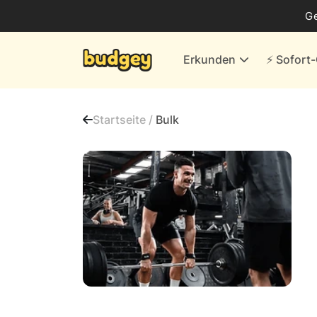
Business
G
Energie & andere Anbieter
Erkunden
⚡️ Sofor
Finanzen & Versicherungen
Versand- & Kaufhäuser
Startseite /
Bulk
Weiteres
Alle Händler