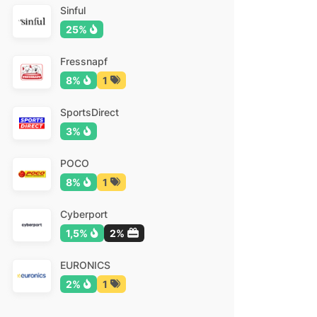
Sinful
25%
Fressnapf
8%
1
SportsDirect
3%
POCO
8%
1
Cyberport
1,5%
2%
EURONICS
2%
1