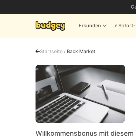
Business
G
Energie & andere Anbieter
Erkunden
⚡️ Sofor
Finanzen & Versicherungen
Versand- & Kaufhäuser
Startseite /
Back Market
Weiteres
Alle Händler
Willkommensbonus mit diesem 