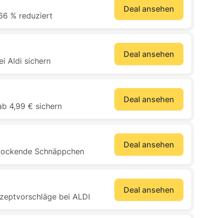
Deal ansehen
 66 % reduziert
Deal ansehen
i Aldi sichern
Deal ansehen
b 4,99 € sichern
Deal ansehen
erlockende Schnäppchen
Deal ansehen
zeptvorschläge bei ALDI