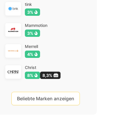
tink
3%
Mammotion
3%
Merrell
4%
Christ
8%
8,3%
Beliebte Marken anzeigen