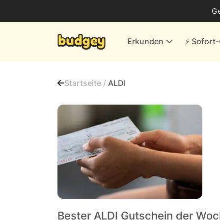
Business
G
Energie & andere Anbieter
Erkunden
⚡️ Sofor
Finanzen & Versicherungen
Versand- & Kaufhäuser
Startseite /
ALDI
Weiteres
Alle Händler
Bester ALDI Gutschein der Wo