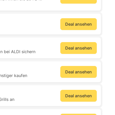
Deal ansehen
Deal ansehen
ln bei ALDI sichern
Deal ansehen
nstiger kaufen
Deal ansehen
rills an