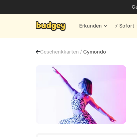
Business
G
Energie & andere Anbieter
Erkunden
⚡️ Sofor
Finanzen & Versicherungen
Versand- & Kaufhäuser
Geschenkkarten /
Gymondo
Weiteres
Alle Händler