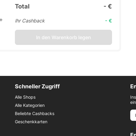
Total
- €
Ihr Cashback
- €
In den Warenkorb legen
Schneller Zugriff
En
Alle Shops
In
ei
Alle Kategorien
Beliebte Cashbacks
Geschenkkarten
E