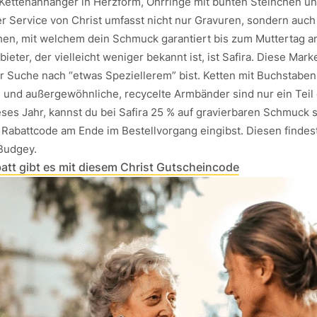
 Kettenanhänger in Herzform, Ohrringe mit bunten Steinchen un
r Service von Christ umfasst nicht nur Gravuren, sondern auch
hen, mit welchem dein Schmuck garantiert bis zum Muttertag 
ieter, der vielleicht weniger bekannt ist, ist Safira. Diese Marke
r Suche nach “etwas Speziellerem” bist. Ketten mit Buchstaben,
 und außergewöhnliche, recycelte Armbänder sind nur ein Teil
eses Jahr, kannst du bei Safira 25 % auf gravierbaren Schmuck 
 Rabattcode am Ende im Bestellvorgang eingibst. Diesen findest
Budgey.
att gibt es mit diesem Christ Gutscheincode