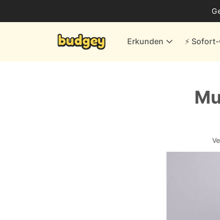
Business
G
Energie & andere Anbieter
Erkunden
⚡️ Sofor
Finanzen & Versicherungen
Versand- & Kaufhäuser
Weiteres
Mut
Alle Händler
Ve