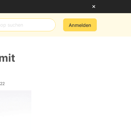
Anmelden
 mit
022