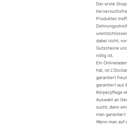
Der erste Shop 
tierversuchsfre
Produkten tref
Dehnungsstreif
unentschlossen 
dabei nicht, v
Gutscheine und 
nötig ist.
Ein Onlinelade
hat, ist L’Occit
garantiert fre
garantiert aus 
Körperpflege eh
Auswahl an Ge
sucht, dann emp
man garantiert 
Wenn man auf d