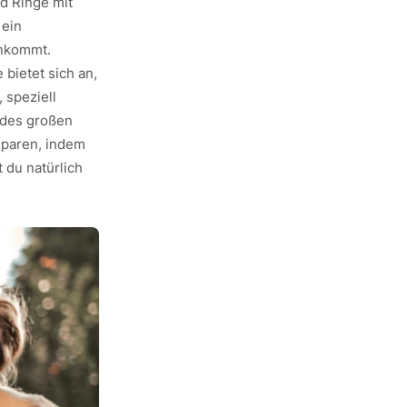
d Ringe mit
 ein
ankommt.
 bietet sich an,
 speziell
 des großen
sparen, indem
 du natürlich