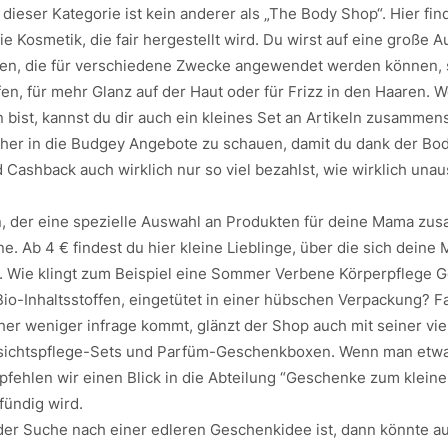
dieser Kategorie ist kein anderer als „The Body Shop“. Hier fin
ie Kosmetik, die fair hergestellt wird. Du wirst auf eine große 
fen, die für verschiedene Zwecke angewendet werden können,
en, für mehr Glanz auf der Haut oder für Frizz in den Haaren. 
bist, kannst du dir auch ein kleines Set an Artikeln zusammens
orher in die Budgey Angebote zu schauen, damit du dank der Bo
Cashback auch wirklich nur so viel bezahlst, wie wirklich una
n, der eine spezielle Auswahl an Produkten für deine Mama zu
ane. Ab 4 € findest du hier kleine Lieblinge, über die sich deine 
ut. Wie klingt zum Beispiel eine Sommer Verbene Körperpflege 
Bio-Inhaltsstoffen, eingetütet in einer hübschen Verpackung? Fa
er weniger infrage kommt, glänzt der Shop auch mit seiner viel
sichtspflege-Sets und Parfüm-Geschenkboxen. Wenn man etwa
fehlen wir einen Blick in die Abteilung “Geschenke zum kleinen
fündig wird.
er Suche nach einer edleren Geschenkidee ist, dann könnte a