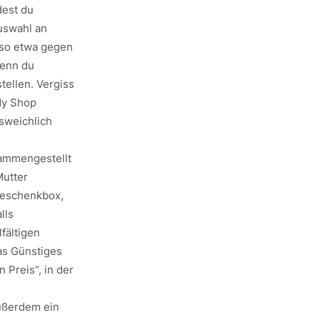
dest du
Auswahl an
 so etwa gegen
Wenn du
tellen. Vergiss
dy Shop
usweichlich
sammengestellt
Mutter
Geschenkbox,
lls
fältigen
s Günstiges
 Preis”, in der
ußerdem ein