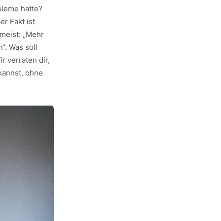
bleme hatte?
er Fakt ist
 meist: „Mehr
“. Was soll
 verraten dir,
kannst, ohne