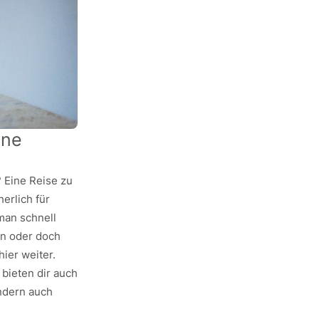
ine
? Eine Reise zu
herlich für
man schnell
fen oder doch
ier weiter.
bieten dir auch
ndern auch