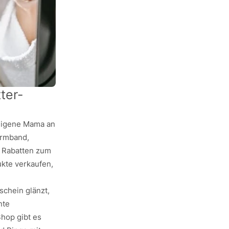
ter-
 eigene Mama an
 Armband,
t Rabatten zum
ukte verkaufen,
schein glänzt,
nte
hop gibt es