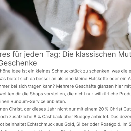
es für jeden Tag: Die klassischen Mut
-Geschenke
chöne Idee ist ein kleines Schmuckstück zu schenken, was die
Was bietet sich da besser an als eine kleine Halskette oder ein
mer bei sich tragen kann? Mehrere Geschäfte glänzen hier mi
wollten dir die Shops vorstellen, die nicht nur willkürliche Prod
einen Rundum-Service anbieten.
en Christ, der dieses Jahr nicht nur mit einem 20 % Christ Gut
och zusätzliche 8 % Cashback über Budgey anbietet. Das deze
 beinhaltet Echtschmuck aus Gold, Silber oder Roségold. Im S